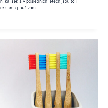
í kalíšek a v posledních letech jsou to i
teré sama používám….