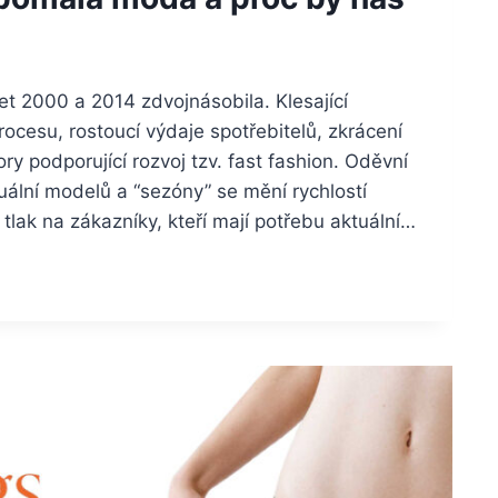
et 2000 a 2014 zdvojnásobila. Klesající
rocesu, rostoucí výdaje spotřebitelů, zkrácení
ory podporující rozvoj tzv. fast fashion. Oděvní
uální modelů a “sezóny” se mění rychlostí
lak na zákazníky, kteří mají potřebu aktuální…