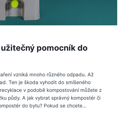
 užitečný pomocník do
 vaření vzniká mnoho různého odpadu. Až
dpad. Ten je škoda vyhodit do smíšeného
 recyklace v podobě kompostování můžete z
žku půdy. A jak vybrat správný kompostér či
t kompostér do bytu? Pokud se chcete…