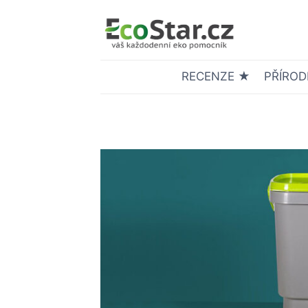
Přeskočit
na
obsah
RECENZE ★
PŘÍROD