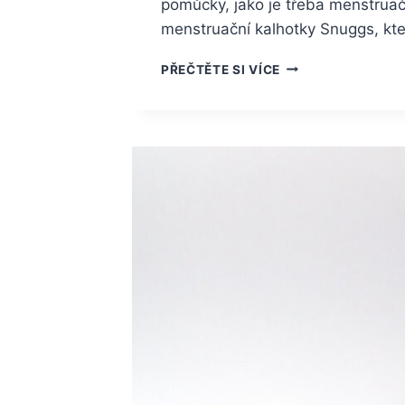
pomůcky, jako je třeba menstruačn
menstruační kalhotky Snuggs, k
MENSTRUAČNÍ
PŘEČTĚTE SI VÍCE
KALHOTKY
SNUGGS
–
VLASTNÍ
ZKUŠENOST