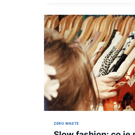
UŽITEČNÝ
POMOCNÍK
DO
KAŽDÉ
DOMÁCNOSTI
ZERO WASTE
Slow fashion: co je