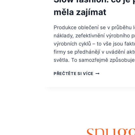
měla zajímat
Produkce oblečení se v průběhu l
náklady, zefektivnění výrobního p
výrobních cyklů – to vše jsou fakt
firmy se předhánějí v uvádění akt
světla. To samozřejmě způsobuje t
SLOW
PŘEČTĚTE SI VÍCE
FASHION:
CO
JE
POMALÁ
MÓDA
A
PROČ
BY
NÁS