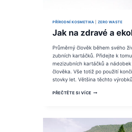
PŘÍRODNÍ KOSMETIKA
|
ZERO WASTE
Jak na zdravé a eko
Průměrný člověk během svého živo
zubních kartáčků. Přidejte k tomu
mezizubních kartáčků a nádobek 
člověka. Vše totiž po použití kon
stovky let. Většina těchto výrobků
JAK
PŘEČTĚTE SI VÍCE
NA
ZDRAVÉ
A
EKOLOGICKÉ
ČIŠTĚNÍ
ZUBŮ