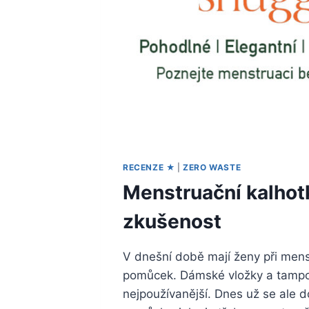
MĚLA
ZAJÍMAT
RECENZE ★
|
ZERO WASTE
Menstruační kalhot
zkušenost
V dnešní době mají ženy při mens
pomůcek. Dámské vložky a tampony
nejpoužívanější. Dnes už se ale do