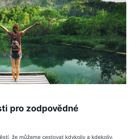
sti pro zodpovědné
tí, že můžeme cestovat kdykoliv a kdekoliv.