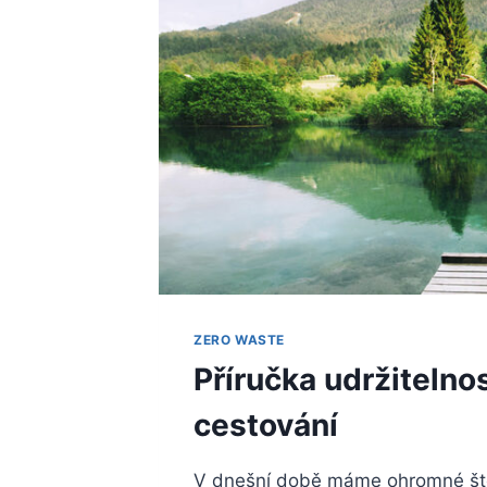
ZERO WASTE
Příručka udržitelno
cestování
V dnešní době máme ohromné štěs