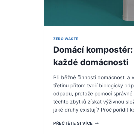
ZERO WASTE
Domácí kompostér:
každé domácnosti
Při běžné činnosti domácnosti a
třetinu přitom tvoří biologický o
odpadu, protože pomocí správné
těchto zbytků získat výživnou slo
jaké druhy existují? Proč pořídi
DOMÁCÍ
PŘEČTĚTE SI VÍCE
KOMPOSTÉR: